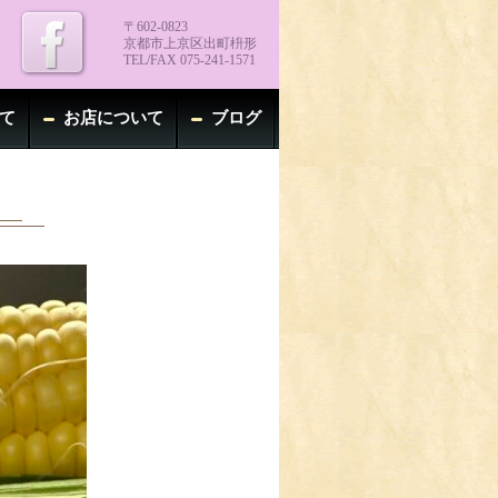
〒602-0823
京都市上京区出町枡形
TEL/FAX 075-241-1571
て
お店について
ブログ