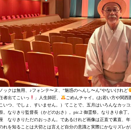
ノックは無用、♪フォンテ〜ヌ、”魅惑のへんし〜ん”やないけれど
任者出てこいっ
」人生師匠、
ごめんチャイ。(お若い方や関西
こいつ、でしょ、すいません。）てことで、五月はいろんなカッコがで
祭。なりきり監督長（かどのおさ）。pic.2 御霊祭。なりきり余丁。p
座 なりきりただのおっさん。であるけれど画像は正直で素直、年
のれを知ることは大切とは言えど自分の意識と実際にかなりズレが