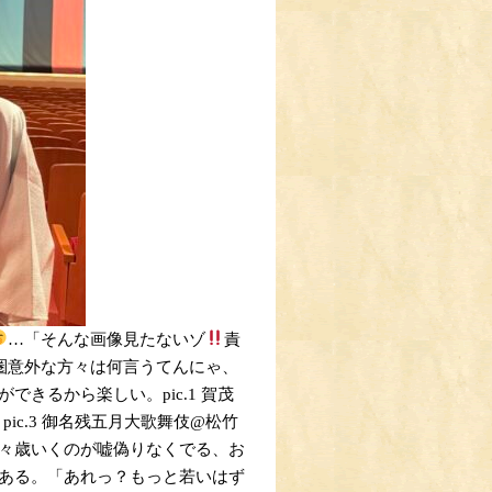
…「そんな画像見たないゾ
責
圏意外な方々は何言うてんにゃ、
きるから楽しい。pic.1 賀茂
ic.3 御名残五月大歌舞伎@松竹
々歳いくのが嘘偽りなくでる、お
ある。「あれっ？もっと若いはず