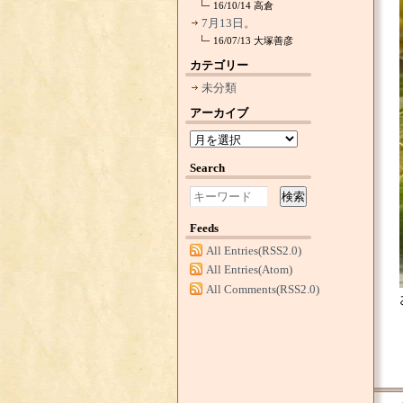
16/10/14
高倉
7月13日。
16/07/13
大塚善彦
カテゴリー
未分類
アーカイブ
Search
検索
Feeds
All Entries(RSS2.0)
All Entries(Atom)
All Comments(RSS2.0)