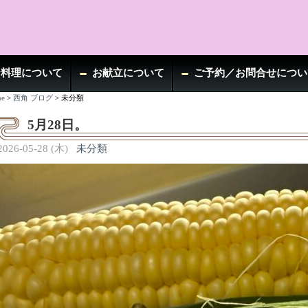
お料理について
お献立について
ご予約／お問合せについ
e
>
西角 ブログ
>
未分類
5月28日。
2026-05-28 (木)
未分類