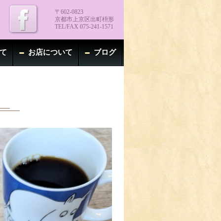
〒602-0823
京都市上京区出町枡形
TEL/FAX 075-241-1571
て
お店について
ブログ