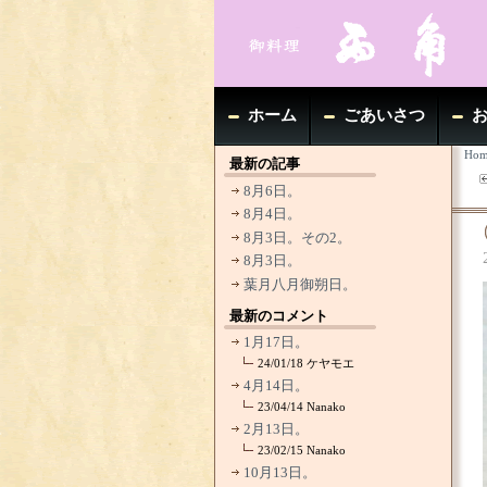
ホーム
ごあいさつ
Hom
最新の記事
8月6日。
8月4日。
8月3日。その2。
8月3日。
葉月八月御朔日。
最新のコメント
1月17日。
24/01/18
ケヤモエ
4月14日。
23/04/14
Nanako
2月13日。
23/02/15
Nanako
10月13日。