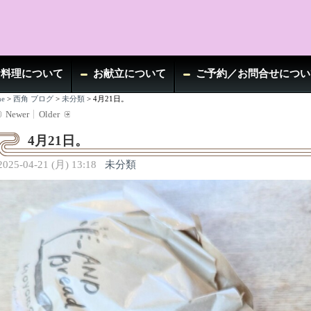
お料理について
お献立について
ご予約／お問合せについ
e
>
西角 ブログ
>
未分類
>
4月21日。
Newer
Older
4月21日。
2025-04-21 (月) 13:18
未分類