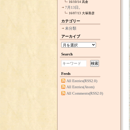
16/10/14
高倉
7月13日。
16/07/13
大塚善彦
カテゴリー
未分類
アーカイブ
Search
検索
Feeds
All Entries(RSS2.0)
All Entries(Atom)
All Comments(RSS2.0)