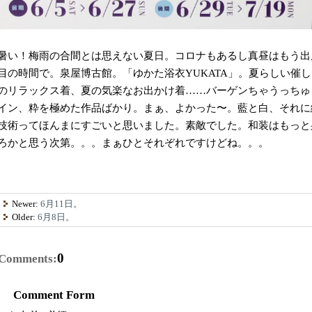
暑い！梅雨の合間とは思えない夏日。コロナもあるし真昼はもう出
目の時間で。泉屋博古館。「ゆかた浴衣YUKATA」。夏らしい催
のリラックス着、夏の気楽なお出かけ着……バーゲンちゃうっちゅ
イン、粋を極めた作品ばかり。まぁ、よかった〜。藍と白、それに
技術ってほんまにすごいと思いました。素敵でした。和装はもっと
ろかと思う次第。。。まぁひとそれぞれですけどね。。。
Newer:
6月11日。
Older:
6月8日。
0
Comments:
Comment Form