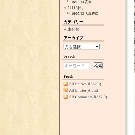
16/10/14
高倉
7月13日。
16/07/13
大塚善彦
カテゴリー
未分類
アーカイブ
Search
検索
Feeds
All Entries(RSS2.0)
All Entries(Atom)
All Comments(RSS2.0)