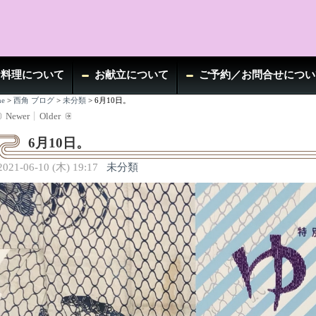
お料理について
お献立について
ご予約／お問合せについ
e
>
西角 ブログ
>
未分類
>
6月10日。
Newer
Older
6月10日。
2021-06-10 (木) 19:17
未分類