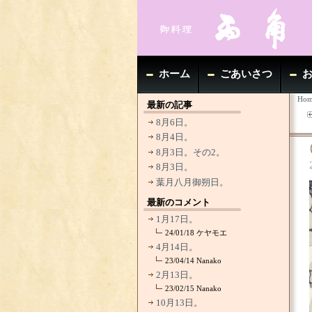
ホーム
ごあいさつ
Hom
最新の記事
8月6日。
8月4日。
8月3日。その2。
8月3日。
葉月八月御朔日。
最新のコメント
1月17日。
24/01/18
ケヤモエ
4月14日。
23/04/14
Nanako
2月13日。
23/02/15
Nanako
10月13日。