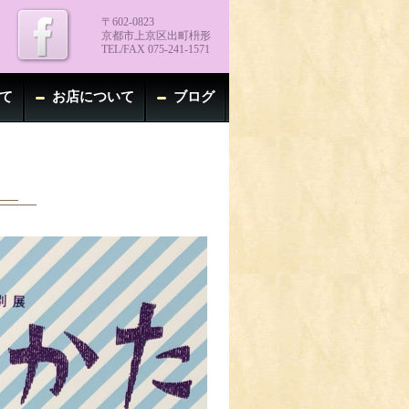
〒602-0823
京都市上京区出町枡形
TEL/FAX 075-241-1571
て
お店について
ブログ