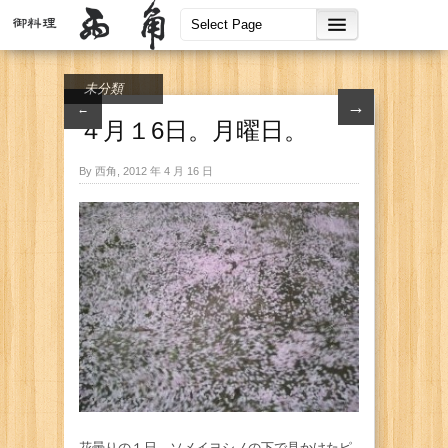
未分類
→
←
４月１6日。月曜日。
By 西角, 2012 年 4 月 16 日
花曇りの１日、ソメイヨシノの下で見かけたピ