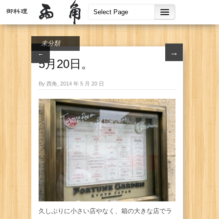
未分類
→
←
5月20日。
By 西角, 2014 年 5 月 20 日
久しぶりに小さい店やなく、箱の大きな店でラ