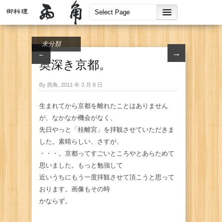
未分類
→
←
奥深き京都。
By 西角, 2011 年 3 月 8 日
生まれてから京都を離れたことはありません
が、なかなか機会がなく、
先日やっと「桂離宮」を拝観させていただきま
した。素晴らしい、さすが、
・・・。京都ってすごいところやとあらためて
思いました。もっと勉強して
近いうちにもう一度拝観させて頂こうと思って
おります。画像もその時
かならず。