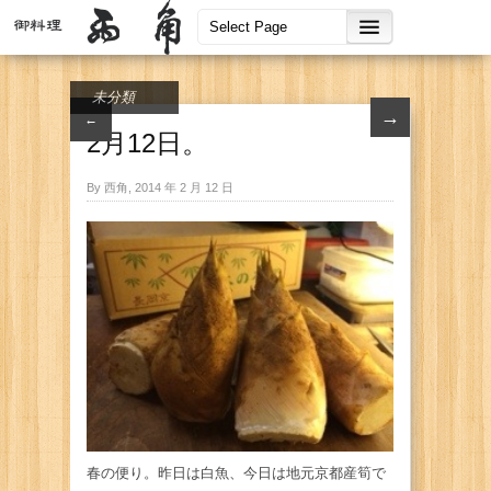
未分類
→
←
2月12日。
By 西角, 2014 年 2 月 12 日
春の便り。昨日は白魚、今日は地元京都産筍で