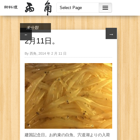
未分類
→
←
2月11日。
By 西角, 2014 年 2 月 11 日
建国記念日。お約束の白魚、宍道湖よりの入荷