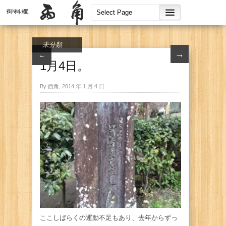
未分類
→
←
1月4日。
By 西角, 2014 年 1 月 4 日
ここしばらくの運動不足もあり、去年からずっ