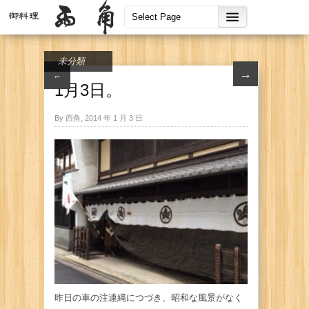
未分類
→
←
1月3日。
By 西角, 2014 年 1 月 3 日
昨日の車の注連縄につづき、昭和な風景がなく