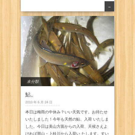
→
未分類
鮎。
2010 年 6 月 24 日
本日は梅雨の中休み？いい天気です。お待たせ
いたしました！今年も天然の鮎、入荷 いたしま
した。今日は美山方面からの入荷、天候さえよ
ければ周山・上桂川から入荷い たします。すい