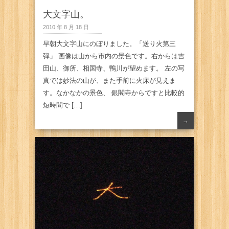
大文字山。
2010 年 8 月 18 日
早朝大文字山にのぼりました。「送り火第三
弾」 画像は山から市内の景色です。右からは吉
田山、御所、相国寺、鴨川が望めます。 左の写
真では妙法の山が、また手前に火床が見えま
す。なかなかの景色、 銀閣寺からですと比較的
短時間で […]
→