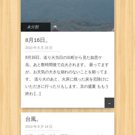
未分類
8月16日。
2010 年 8 月 16 日
8月16日、送り火当日の出町から見た如意ケ
岳。あと数時間後で点火されます。 曇ってます
が、お天気の大きな崩れのないことを願ってま
す。 送り火のあと、火床に残った炭を厄除けに
いただきに行ったりもします。京の盛夏 ももう
終わ […]
→
台風。
2010 年 8 月 14 日