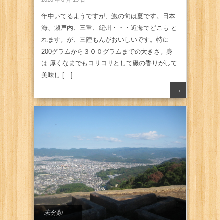
2010 年 8 月 19 日
年中いてるようですが、鮑の旬は夏です。日本
海、瀬戸内、三重、紀州・・・近海でどこも と
れます。が、三陸もんがおいしいです。特に
200グラムから３００グラムまでの大きさ。身
は 厚くなまでもコリコリとして磯の香りがして
美味し […]
→
未分類