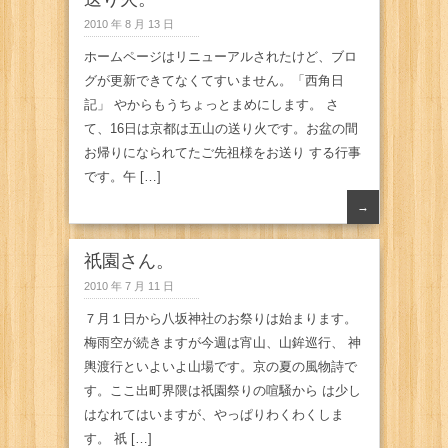
2010 年 8 月 13 日
ホームページはリニューアルされたけど、ブロ
グが更新できてなくてすいません。「西角日
記」 やからもうちょっとまめにします。 さ
て、16日は京都は五山の送り火です。お盆の間
お帰りになられてたご先祖様をお送り する行事
です。午 […]
→
祇園さん。
2010 年 7 月 11 日
７月１日から八坂神社のお祭りは始まります。
梅雨空が続きますが今週は宵山、山鉾巡行、 神
輿渡行といよいよ山場です。京の夏の風物詩で
す。ここ出町界隈は祇園祭りの喧騒から は少し
はなれてはいますが、やっぱりわくわくしま
す。 祇 […]