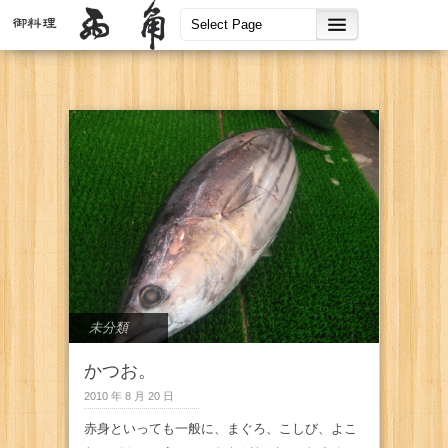
未分類
かつお。
2010 年 8 月 20 日
赤身といっても一般に、まぐろ、こしび、よこ