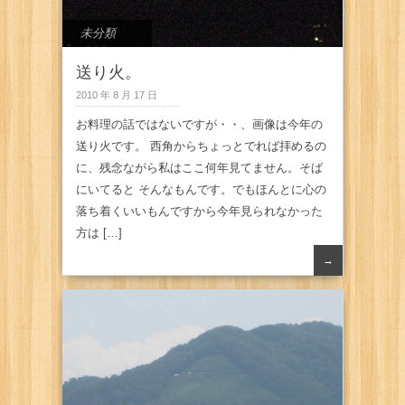
未分類
送り火。
2010 年 8 月 17 日
お料理の話ではないですが・・、画像は今年の
送り火です。 西角からちょっとでれば拝めるの
に、残念ながら私はここ何年見てません。そば
にいてると そんなもんです。でもほんとに心の
落ち着くいいもんですから今年見られなかった
方は […]
→