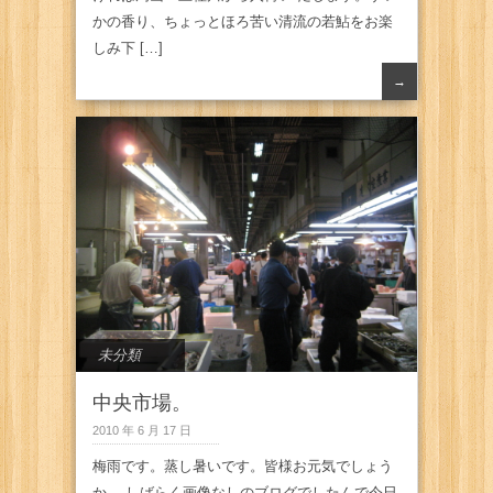
かの香り、ちょっとほろ苦い清流の若鮎をお楽
しみ下 […]
→
未分類
中央市場。
2010 年 6 月 17 日
梅雨です。蒸し暑いです。皆様お元気でしょう
か。 しばらく画像なしのブログでしたんで今日