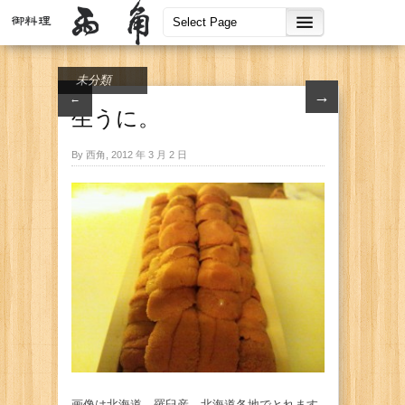
未分類
→
←
生うに。
By 西角, 2012 年 3 月 2 日
画像は北海道、羅臼産。北海道各地でとれます