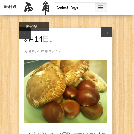
未分類
→
←
9月14日。
By 西角, 2012 年 9 月 15 日
このブログはこれまで西角のホームページ内だ