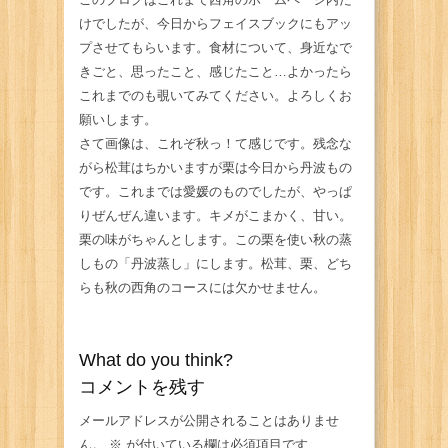
けでしたが、今日からフェイスブックにもアッ
プさせてもらいます。食材について、身近なで
きごと、思ったこと、感じたこと…よかったら
これまでのも覗いてみてください。よろしくお
願いします。
さて画像は、これぞ秋っ！て感じです。残念な
がら松茸はちかいますが栗は今日から丹波もの
です。これまでは愛媛のものでしたが、やっぱ
りぜんぜん違います。キメがこまかく、甘い。
栗の味がちゃんとします。この栗を使い秋の蒸
しもの「丹波蒸し」にします。松茸、栗、どち
らも秋の西角のコースには欠かせません。
What do you think?
コメントを残す
メールアドレスが公開されることはありませ
ん。
※
が付いている欄は必須項目です