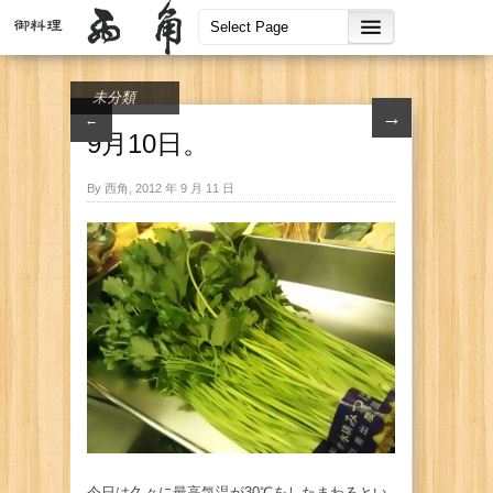
未分類
→
←
9月10日。
By 西角, 2012 年 9 月 11 日
今日は久々に最高気温が30℃をしたまわるとい