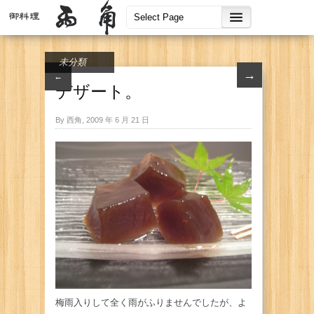
未分類
→
←
デザート。
By 西角, 2009 年 6 月 21 日
梅雨入りして全く雨がふりませんでしたが、よ