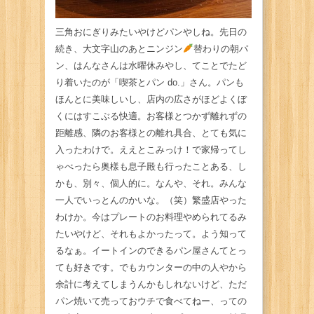
三角おにぎりみたいやけどパンやしね。先日の
続き、大文字山のあとニンジン
替わりの朝パ
ン、はんなさんは水曜休みやし、てことでたど
り着いたのが「喫茶とパン do.」さん。パンも
ほんとに美味しいし、店内の広さがほどよくぼ
くにはすこぶる快適。お客様とつかず離れずの
距離感、隣のお客様との離れ具合、とても気に
入ったわけで。ええとこみっけ！で家帰ってし
ゃべったら奥樣も息子殿も行ったことある、し
かも、別々、個人的に。なんや、それ。みんな
一人でいっとんのかいな。（笑）繁盛店やった
わけか。今はプレートのお料理やめられてるみ
たいやけど、それもよかったって。よう知って
るなぁ。イートインのできるパン屋さんてとっ
ても好きです。でもカウンターの中の人やから
余計に考えてしまうんかもしれないけど、ただ
パン焼いて売っておウチで食べてねー、っての