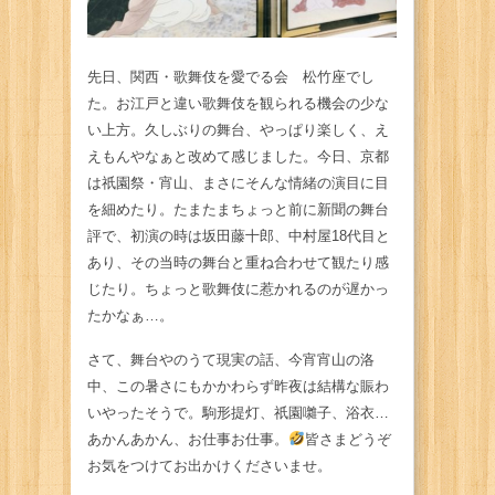
先日、関西・歌舞伎を愛でる会 松竹座でし
た。お江戸と違い歌舞伎を観られる機会の少な
い上方。久しぶりの舞台、やっぱり楽しく、え
えもんやなぁと改めて感じました。今日、京都
は祇園祭・宵山、まさにそんな情緒の演目に目
を細めたり。たまたまちょっと前に新聞の舞台
評で、初演の時は坂田藤十郎、中村屋18代目と
あり、その当時の舞台と重ね合わせて観たり感
じたり。ちょっと歌舞伎に惹かれるのが遅かっ
たかなぁ…。
さて、舞台やのうて現実の話、今宵宵山の洛
中、この暑さにもかかわらず昨夜は結構な賑わ
いやったそうで。駒形提灯、祇園囃子、浴衣…
あかんあかん、お仕事お仕事。
皆さまどうぞ
お気をつけてお出かけくださいませ。