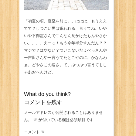
「初夏の頃、夏至を前に」。ははは、もうええ
てて？しつこい男は嫌われる、言うてね。いや
いや下御霊さんでこんなん見かけたもんやさか
い。。。。えーっ！もう今年半分すんだん？？
マジで？はやない？ついこないだえべっさんや
ー吉田さんやー言うてたとこやのに。かなんわ
ぁ。どやさこの速さ。て、ぶつぶつ言うてもし
ゃあおへんけど。
What do you think?
コメントを残す
メールアドレスが公開されることはありませ
ん。
※
が付いている欄は必須項目です
コメント
※