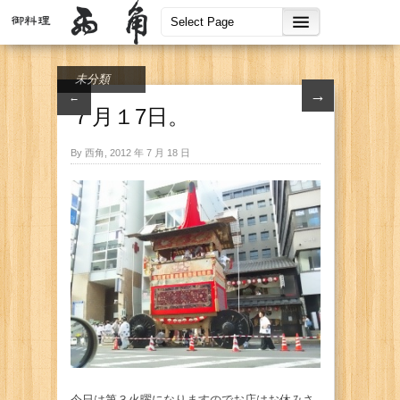
未分類
→
←
７月１7日。
By 西角, 2012 年 7 月 18 日
今日は第３火曜になりますのでお店はお休みさ