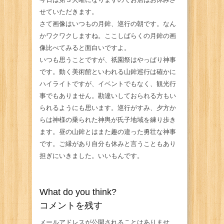
せていただきます。
さて画像はいつもの月鉾、巡行の朝です。なん
かワクワクしますね。ここしばらくの月鉾の画
像比べてみると面白いですよ。
いつも思うことですが、祇園祭はやっぱり神事
です。動く美術館といわれる山鉾巡行は確かに
ハイライトですが、イベントでもなく、観光行
事でもありません。勘違いしておられる方もい
られるようにも思います。巡行がすみ、夕方か
らは神様の乗られた神輿が氏子地域を練り歩き
ます。昼の山鉾とはまた趣の違った勇壮な神事
です。ご縁があり自分も休みと言うこともあり
担ぎにいきました。いいもんです。
What do you think?
コメントを残す
メールアドレスが公開されることはありませ