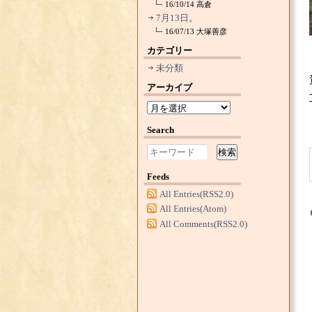
16/10/14
高倉
7月13日。
16/07/13
大塚善彦
カテゴリー
未分類
アーカイブ
Search
検索
Feeds
All Entries(RSS2.0)
All Entries(Atom)
All Comments(RSS2.0)