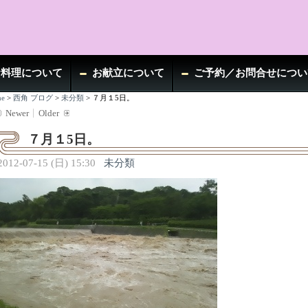
お料理について
お献立について
ご予約／お問合せについ
e
>
西角 ブログ
>
未分類
>
７月１5日。
Newer
Older
７月１5日。
2012-07-15 (日) 15:30
未分類