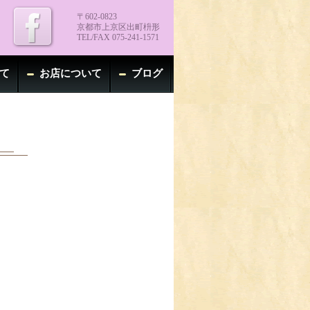
〒602-0823
京都市上京区出町枡形
TEL/FAX 075-241-1571
て
お店について
ブログ