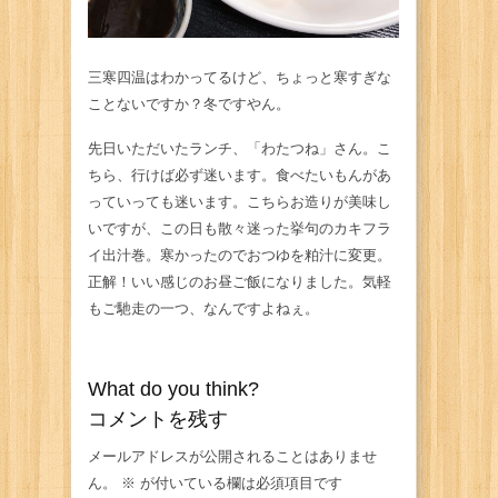
三寒四温はわかってるけど、ちょっと寒すぎな
ことないですか？冬ですやん。
先日いただいたランチ、「わたつね」さん。こ
ちら、行けば必ず迷います。食べたいもんがあ
っていっても迷います。こちらお造りが美味し
いですが、この日も散々迷った挙句のカキフラ
イ出汁巻。寒かったのでおつゆを粕汁に変更。
正解！いい感じのお昼ご飯になりました。気軽
もご馳走の一つ、なんですよねぇ。
What do you think?
コメントを残す
メールアドレスが公開されることはありませ
ん。
※
が付いている欄は必須項目です