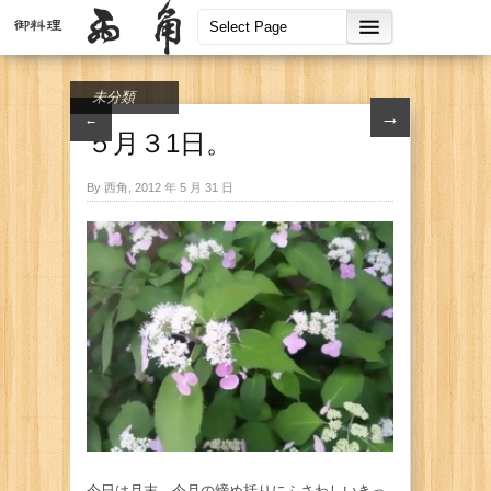
未分類
→
←
５月３1日。
By 西角, 2012 年 5 月 31 日
今日は月末、今月の締め括りにふさわしいきっ