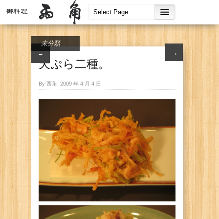
未分類
→
←
天ぷら二種。
By 西角, 2009 年 4 月 4 日