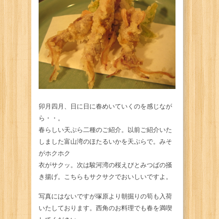
卯月四月、日に日に春めいていくのを感じなが
ら・・。
春らしい天ぷら二種のご紹介。以前ご紹介いた
しました富山湾のほたるいかを天ぷらで。みそ
がホクホク
衣がサクッ。次は駿河湾の桜えびとみつばの掻
き揚げ。こちらもサクサクでおいしいですよ。
写真にはないですが塚原より朝掘りの筍も入荷
いたしております。西角のお料理でも春を満喫