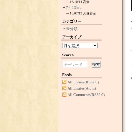
16/10/14
高倉
7月13日。
16/07/13
大塚善彦
カテゴリー
未分類
アーカイブ
Search
検索
Feeds
All Entries(RSS2.0)
All Entries(Atom)
All Comments(RSS2.0)