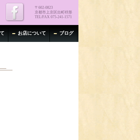
〒602-0823
京都市上京区出町枡形
TEL/FAX 075-241-1571
て
お店について
ブログ