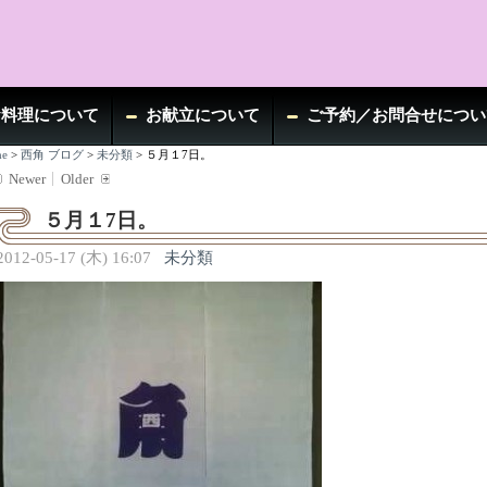
お料理について
お献立について
ご予約／お問合せについ
e
>
西角 ブログ
>
未分類
>
５月１7日。
Newer
Older
５月１7日。
2012-05-17 (木) 16:07
未分類