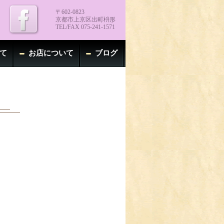
〒602-0823
京都市上京区出町枡形
TEL/FAX 075-241-1571
て
お店について
ブログ