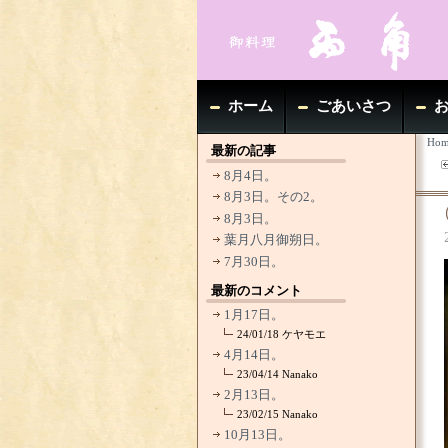
ホーム
ごあいさつ
Hom
最新の記事
8月4日。
8月3日。その2。
8月3日。
葉月八月御朔日。
7月30日。
最新のコメント
1月17日。
24/01/18
ケヤモエ
4月14日。
23/04/14
Nanako
2月13日。
23/02/15
Nanako
10月13日。