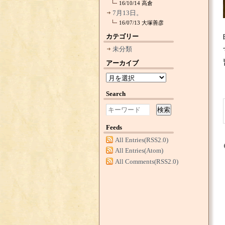
16/10/14
高倉
7月13日。
16/07/13
大塚善彦
カテゴリー
未分類
アーカイブ
Search
検索
Feeds
All Entries(RSS2.0)
All Entries(Atom)
All Comments(RSS2.0)