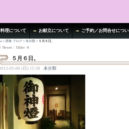
お料理について
お献立について
ご予約／お問合せについ
e
>
西角 ブログ
>
未分類
>
５月６日。
Newer
Older
５月６日。
2012-05-06 (日) 15:38
未分類