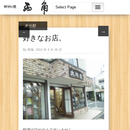
未分類
→
←
好きなお店。
By 西角, 2012 年 4 月 26 日
料理の話やのうてすいません。