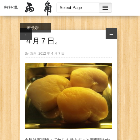
未分類
→
←
４月７日。
By 西角, 2012 年 4 月 7 日
今日は市場帰ってから１日中ずっと調理場やか