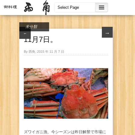
未分類
→
←
11月7日。
By 西角, 2015 年 11 月 7 日
ズワイガニ漁、今シーズンは昨日解禁で市場に