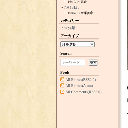
16/10/14
高倉
7月13日。
16/07/13
大塚善彦
カテゴリー
未分類
アーカイブ
Search
検索
Feeds
All Entries(RSS2.0)
All Entries(Atom)
All Comments(RSS2.0)