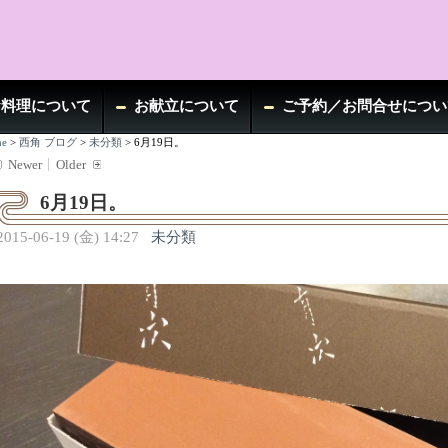
お料理について
お献立について
ご予約／お問合せについ
e
>
西角 ブログ
>
未分類
>
6月19日。
Newer
Older
6月19日。
2015-06-19 (金) 14:27
未分類