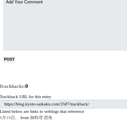
0
Trackbacks:
Trackback URL for this entry
https://blog.kyoto-saikaku.com/3587/trackback/
Listed below are links to weblogs that reference
6月19日。
from
御料理 西角