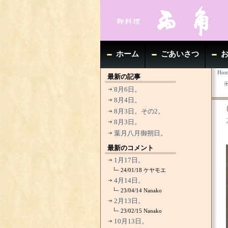
ホーム
ごあいさつ
Hom
最新の記事
8月6日。
8月4日。
8月3日。その2。
8月3日。
葉月八月御朔日。
最新のコメント
1月17日。
24/01/18
ケヤモエ
4月14日。
23/04/14
Nanako
2月13日。
23/02/15
Nanako
10月13日。