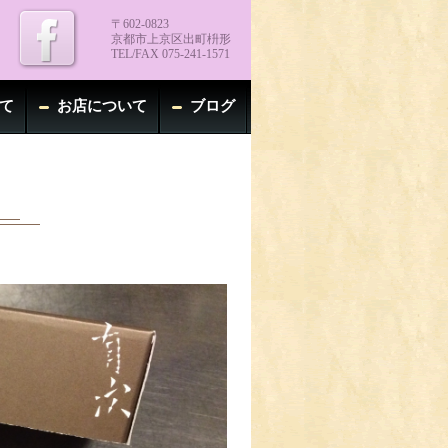
〒602-0823
京都市上京区出町枡形
TEL/FAX 075-241-1571
て
お店について
ブログ