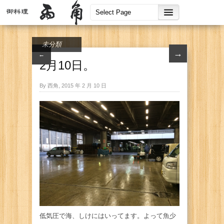
未分類
→
←
2月10日。
By 西角, 2015 年 2 月 10 日
低気圧で海、しけにはいってます。よって魚少