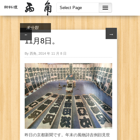
未分類
→
←
11月8日。
By 西角, 2014 年 11 月 8 日
昨日の京都新聞です。年末の風物詩吉例顔見世