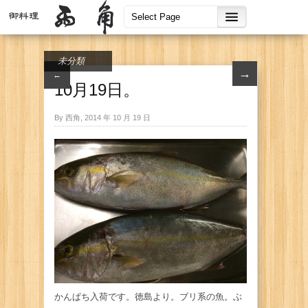
未分類
→
←
10月19日。
By 西角, 2014 年 10 月 19 日
かんぱち入荷です。徳島より。ブリ系の魚。ぶ