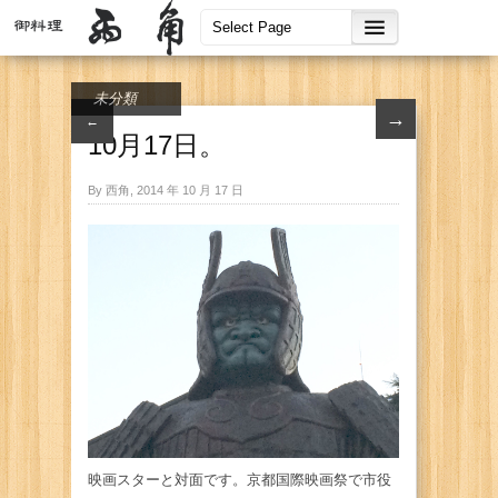
未分類
→
←
10月17日。
By 西角, 2014 年 10 月 17 日
映画スターと対面です。京都国際映画祭で市役