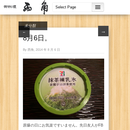
未分類
→
←
8月6日。
By 西角, 2014 年 8 月 6 日
原爆の日にお気楽ですいません。先日友人がFB