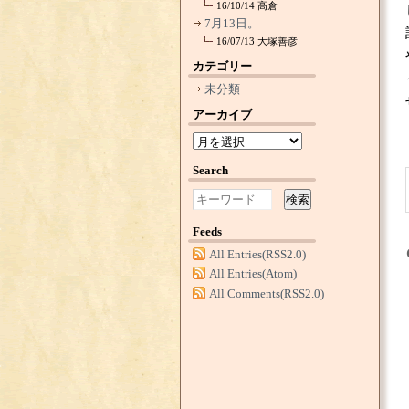
16/10/14
高倉
7月13日。
16/07/13
大塚善彦
カテゴリー
未分類
アーカイブ
Search
検索
Feeds
All Entries(RSS2.0)
All Entries(Atom)
All Comments(RSS2.0)