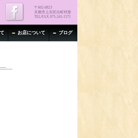
〒602-0823
京都市上京区出町枡形
TEL/FAX 075-241-1571
て
お店について
ブログ