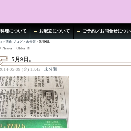
お料理について
お献立について
ご予約／お問合せについ
e
>
西角 ブログ
>
未分類
>
5月9日。
Newer
Older
5月9日。
2014-05-09 (金) 13:42
未分類