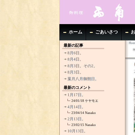
ホーム
ごあいさつ
Hom
最新の記事
8月6日。
8月4日。
8月3日。その2。
8月3日。
葉月八月御朔日。
最新のコメント
1月17日。
24/01/18
ケヤモエ
4月14日。
23/04/14
Nanako
2月13日。
23/02/15
Nanako
10月13日。