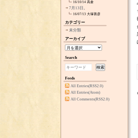
16/10/14
高倉
7月13日。
16/07/13
大塚善彦
カテゴリー
未分類
アーカイブ
Search
検索
Feeds
All Entries(RSS2.0)
All Entries(Atom)
All Comments(RSS2.0)