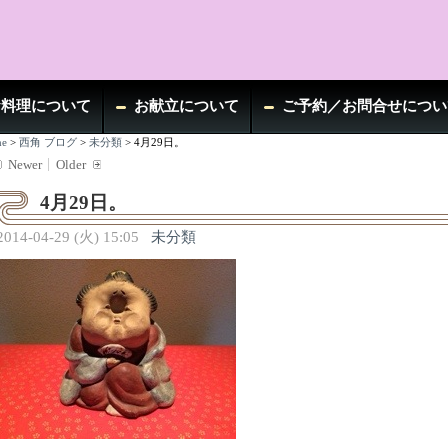
お料理について
お献立について
ご予約／お問合せについ
e
>
西角 ブログ
>
未分類
>
4月29日。
Newer
Older
4月29日。
2014-04-29 (火) 15:05
未分類