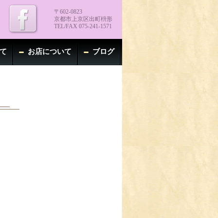
〒602-0823
京都市上京区出町枡形
TEL/FAX 075-241-1571
て
お店について
ブログ