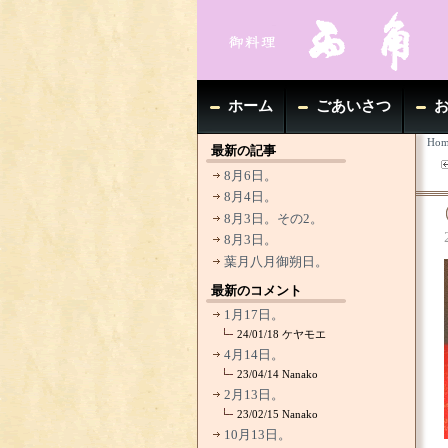
ホーム
ごあいさつ
Hom
最新の記事
8月6日。
8月4日。
8月3日。その2。
8月3日。
葉月八月御朔日。
最新のコメント
1月17日。
24/01/18
ケヤモエ
4月14日。
23/04/14
Nanako
2月13日。
23/02/15
Nanako
10月13日。