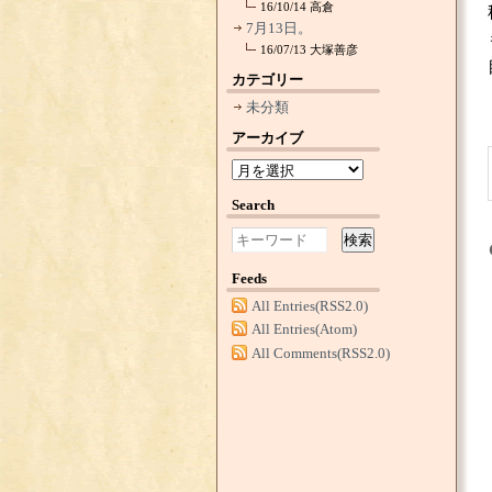
16/10/14
高倉
7月13日。
16/07/13
大塚善彦
カテゴリー
未分類
アーカイブ
Search
検索
Feeds
All Entries(RSS2.0)
All Entries(Atom)
All Comments(RSS2.0)