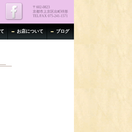
〒602-0823
京都市上京区出町枡形
TEL/FAX 075-241-1571
て
お店について
ブログ