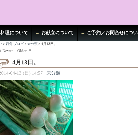
お料理について
お献立について
ご予約／お問合せについ
e
>
西角 ブログ
>
未分類
>
4月13日。
Newer
Older
4月13日。
2014-04-13 (日) 14:57
未分類