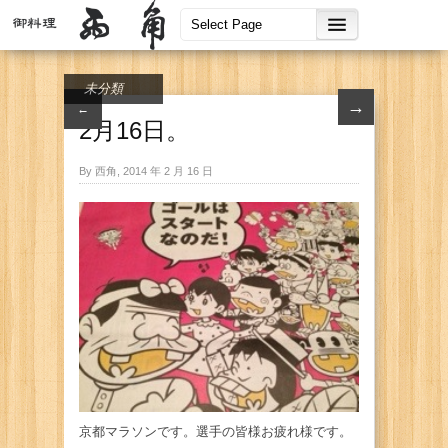
未分類
→
←
2月16日。
By 西角, 2014 年 2 月 16 日
京都マラソンです。選手の皆様お疲れ様です。