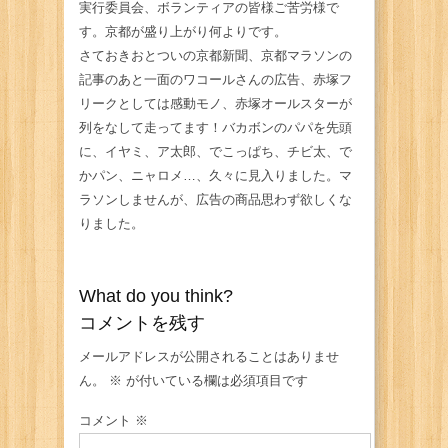
実行委員会、ボランティアの皆様ご苦労様で
す。京都が盛り上がり何よりです。
さておきおとついの京都新聞、京都マラソンの
記事のあと一面のワコールさんの広告、赤塚フ
リークとしては感動モノ、赤塚オールスターが
列をなして走ってます！バカボンのパパを先頭
に、イヤミ、ア太郎、でこっぱち、チビ太、で
かパン、ニャロメ…、久々に見入りました。マ
ラソンしませんが、広告の商品思わず欲しくな
りました。
What do you think?
コメントを残す
メールアドレスが公開されることはありませ
ん。
※
が付いている欄は必須項目です
コメント
※