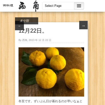
未分類
→
←
12月22日。
By 西角, 2013 年 12 月 22 日
冬至です。ずいぶん日が暮れるのが早いなぁと