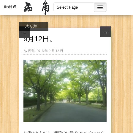
未分類
→
←
9月12日。
By 西角, 2013 年 9 月 12 日
お店はともかく、普段の生活でいつになったら