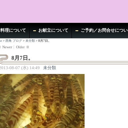
お料理について
お献立について
ご予約／お問合せについ
e
>
西角 ブログ
>
未分類
>
8月7日。
Newer
Older
8月7日。
2013-08-07 (水) 14:49
未分類