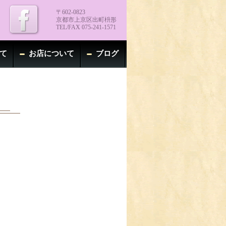
〒602-0823
京都市上京区出町枡形
TEL/FAX 075-241-1571
て
お店について
ブログ