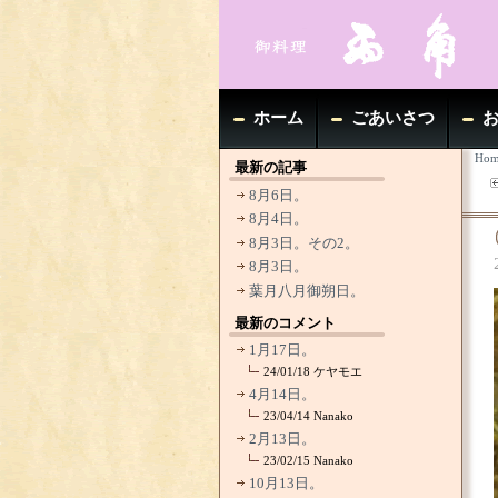
ホーム
ごあいさつ
Hom
最新の記事
8月6日。
8月4日。
8月3日。その2。
8月3日。
葉月八月御朔日。
最新のコメント
1月17日。
24/01/18
ケヤモエ
4月14日。
23/04/14
Nanako
2月13日。
23/02/15
Nanako
10月13日。