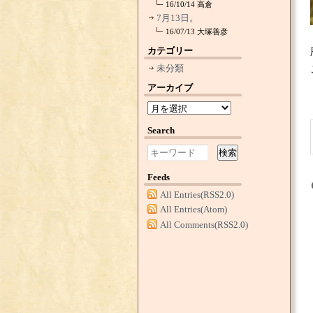
16/10/14
高倉
7月13日。
16/07/13
大塚善彦
カテゴリー
未分類
アーカイブ
Search
検索
Feeds
All Entries(RSS2.0)
All Entries(Atom)
All Comments(RSS2.0)