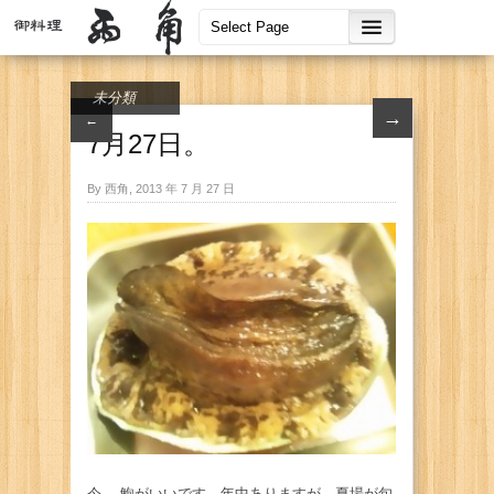
未分類
→
←
7月27日。
By 西角, 2013 年 7 月 27 日
今、 鮑がいいです。年中ありますが、夏場が旬