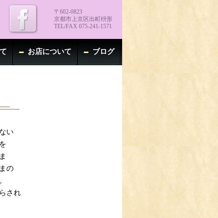
〒602-0823
京都市上京区出町枡形
TEL/FAX 075-241-1571
て
お店について
ブログ
ない
を
ま
まの
。
らされ