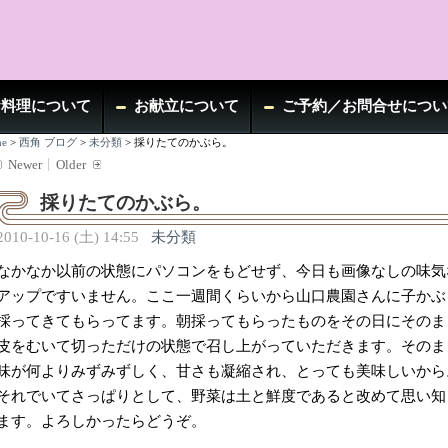
お料理について
お献立について
ご予約／お問合せについ
e
>
西角 ブログ
>
未分類
>
採りたてのかぶら。
Newer
Older
採りたてのかぶら。
2010-10-16 (土) 14:55
未分類
なかなか以前の状態にパソコンをもどせず、今日も画像なしの味気
アップですいません。ここ一週間くらいから山口農園さんに子かぶ
採ってきてもらってます。朝採ってもらったものをその日にそのま
皮をむいて切っただけの状態で召し上がっていただきます。そのま
味が何よりみずみずしく、甘さも凝縮され、とっても美味しいから
それでいてさっぱりとして、野菜は土と鮮度であると改めて思い知
ます。よろしかったらどうぞ。