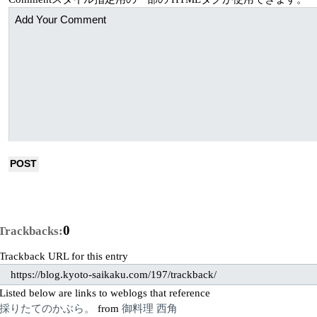
0
Trackbacks:
Trackback URL for this entry
https://blog.kyoto-saikaku.com/197/trackback/
Listed below are links to weblogs that reference
採りたてのかぶら。
from
御料理 西角