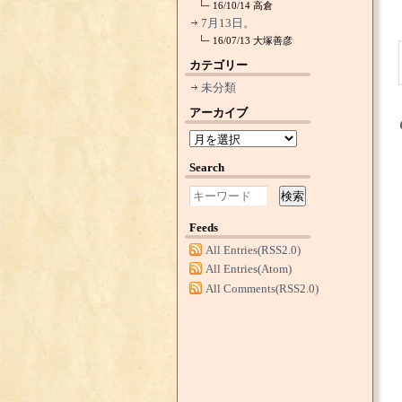
16/10/14
高倉
7月13日。
16/07/13
大塚善彦
カテゴリー
未分類
アーカイブ
Search
検索
Feeds
All Entries(RSS2.0)
All Entries(Atom)
All Comments(RSS2.0)