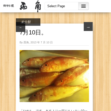
未分類
→
←
7月10日。
By 西角, 2013 年 7 月 10 日
「ひめち」です。きすより一回りちいさい10㎝