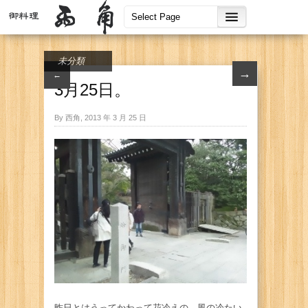
未分類
→
←
3月25日。
By 西角, 2013 年 3 月 25 日
昨日とはうってかわって花冷えの、風の冷たい