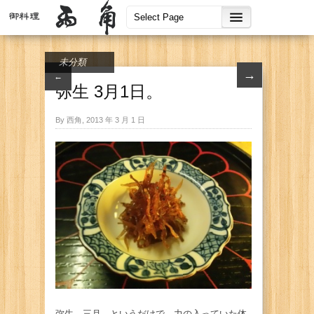
未分類
→
←
弥生 3月1日。
By 西角, 2013 年 3 月 1 日
弥生、三月。というだけで、力の入っていた体