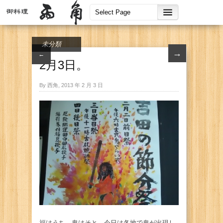
未分類
→
←
2月3日。
By 西角, 2013 年 2 月 3 日
福はうち、鬼はそと。今日は各地で鬼が出現し