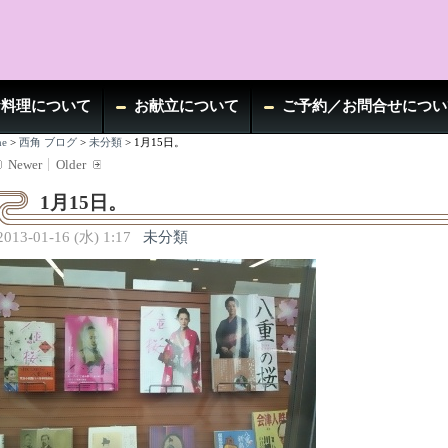
お料理について
お献立について
ご予約／お問合せについ
e
>
西角 ブログ
>
未分類
>
1月15日。
Newer
Older
1月15日。
2013-01-16 (水) 1:17
未分類