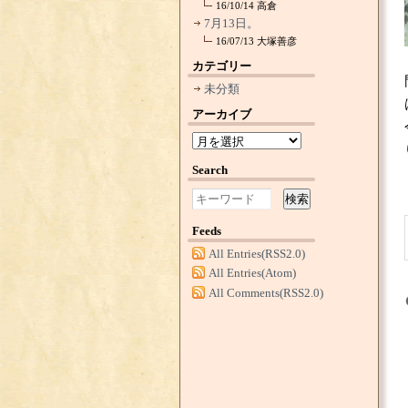
16/10/14
高倉
7月13日。
16/07/13
大塚善彦
カテゴリー
未分類
アーカイブ
Search
検索
Feeds
All Entries(RSS2.0)
All Entries(Atom)
All Comments(RSS2.0)