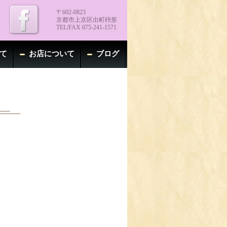
〒602-0823
京都市上京区出町枡形
TEL/FAX 075-241-1571
て
お店について
ブログ