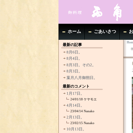
ホーム
ごあいさつ
Hom
最新の記事
8月6日。
8月4日。
8月3日。その2。
8月3日。
葉月八月御朔日。
最新のコメント
1月17日。
24/01/18
ケヤモエ
4月14日。
23/04/14
Nanako
2月13日。
23/02/15
Nanako
10月13日。