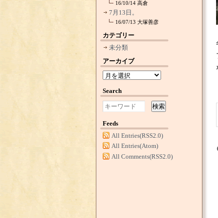
16/10/14
高倉
7月13日。
16/07/13
大塚善彦
カテゴリー
未分類
アーカイブ
Search
検索
Feeds
All Entries(RSS2.0)
All Entries(Atom)
All Comments(RSS2.0)