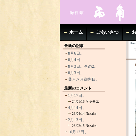
ホーム
ごあいさつ
Hom
最新の記事
8月6日。
8月4日。
8月3日。その2。
8月3日。
葉月八月御朔日。
最新のコメント
1月17日。
24/01/18
ケヤモエ
4月14日。
23/04/14
Nanako
2月13日。
23/02/15
Nanako
10月13日。