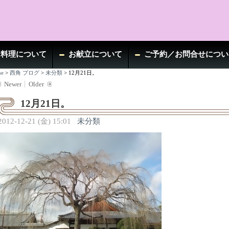
お料理について
お献立について
ご予約／お問合せについ
e
>
西角 ブログ
>
未分類
>
12月21日。
Newer
Older
12月21日。
2012-12-21 (金) 15:01
未分類