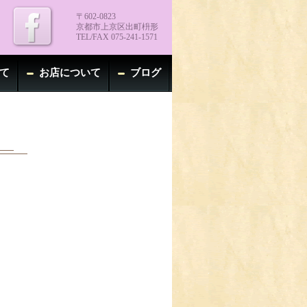
〒602-0823
京都市上京区出町枡形
TEL/FAX 075-241-1571
て
お店について
ブログ