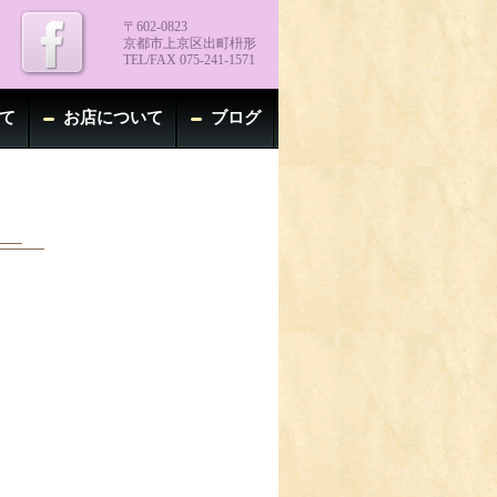
〒602-0823
京都市上京区出町枡形
TEL/FAX 075-241-1571
て
お店について
ブログ