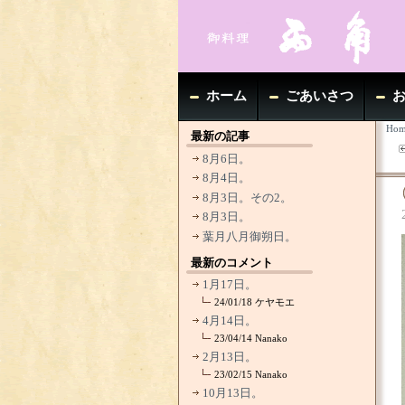
ホーム
ごあいさつ
Hom
最新の記事
8月6日。
8月4日。
8月3日。その2。
8月3日。
葉月八月御朔日。
最新のコメント
1月17日。
24/01/18
ケヤモエ
4月14日。
23/04/14
Nanako
2月13日。
23/02/15
Nanako
10月13日。