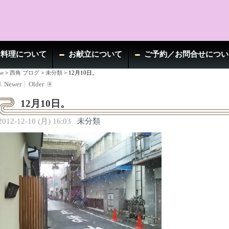
お料理について
お献立について
ご予約／お問合せについ
e
>
西角 ブログ
>
未分類
>
12月10日。
Newer
Older
12月10日。
2012-12-10 (月) 16:03
未分類