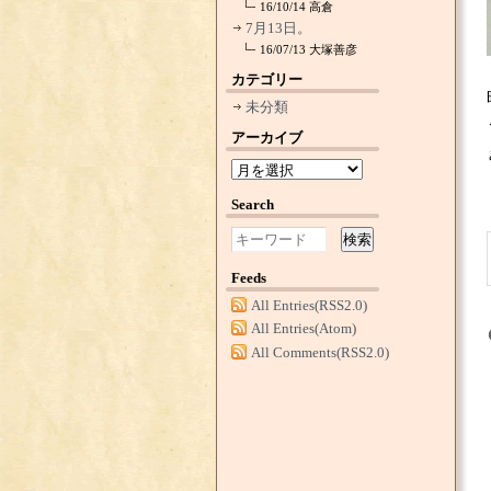
16/10/14
高倉
7月13日。
16/07/13
大塚善彦
カテゴリー
未分類
アーカイブ
Search
検索
Feeds
All Entries(RSS2.0)
All Entries(Atom)
All Comments(RSS2.0)